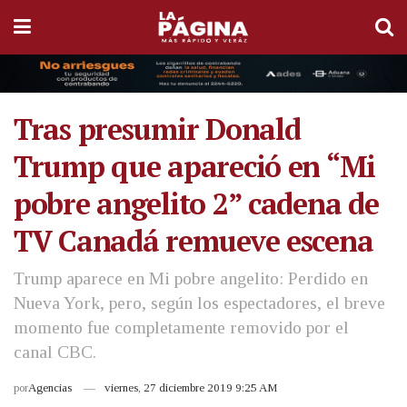
Tras presumir Donald
Trump que apareció en “Mi
pobre angelito 2” cadena de
TV Canadá remueve escena
Trump aparece en Mi pobre angelito: Perdido en
Nueva York, pero, según los espectadores, el breve
momento fue completamente removido por el
canal CBC.
por
Agencias
viernes, 27 diciembre 2019 9:25 AM