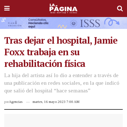
Tras dejar el hospital, Jamie
Foxx trabaja en su
rehabilitación física
La hija del artista así lo dio a entender a través de
una publicación en redes sociales, en la que indicó
que salió del hospital “hace semanas”
por
Agencias
martes, 16 mayo 2023 7:00 AM