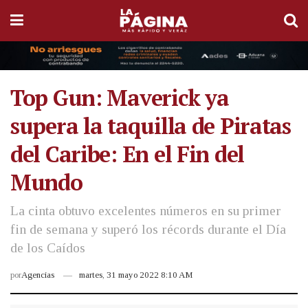
Top Gun: Maverick ya
supera la taquilla de Piratas
del Caribe: En el Fin del
Mundo
La cinta obtuvo excelentes números en su primer
fin de semana y superó los récords durante el Día
de los Caídos
por
Agencias
martes, 31 mayo 2022 8:10 AM