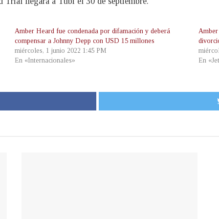
rial llegará a Tubi el 30 de septiembre.
Amber Heard fue condenada por difamación y deberá
Amber 
compensar a Johnny Depp con USD 15 millones
divorci
miércoles, 1 junio 2022 1:45 PM
miérco
En «Internacionales»
En «Je