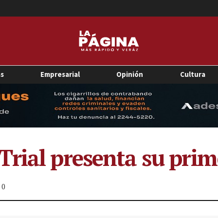
as
Empresarial
Opinión
Cultura
rial presenta su prime
0