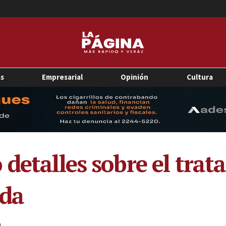
as
Empresarial
Opinión
Cultura
 detalles sobre el tra
lda
0