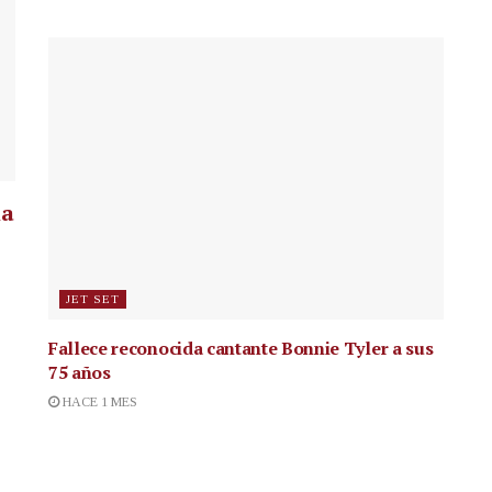
la
JET SET
Fallece reconocida cantante
Bonnie Tyler a sus
75 años
HACE 1 MES