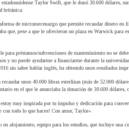
e estadounidense Taylor Swift, que le donó 30.600 dólares, s
d británica.
orma de micromecenazgo que permite recaudar dinero en líne
a que, pese a que le ofrecieron un plaza en Warwick para est
ble para préstamos/subvenciones de mantenimiento no se deben
esos y no puede ayudarme a financiarme durante la universidad
16 sin saber hablar inglés, ha obtenido unos resultados impr
 recaudar unos 40.000 libras esterlinas (más de 52.000 dólare
ntario en el que le anunciaba la donación de 30.600 dólares, 
y estoy muy inspirada por tu impulso y dedicación para convert
te con todo lo que haces! Con amor, Taylor».
o en alojamiento, equipo para los estudios, que incluye una c