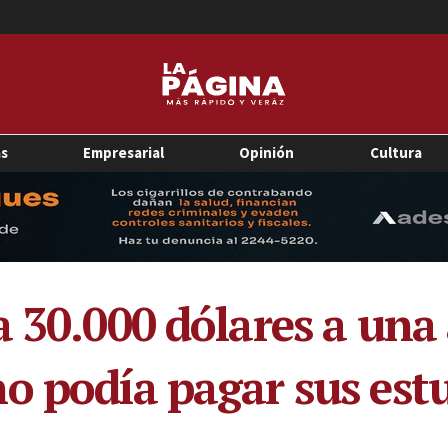
as
Empresarial
Opinión
Cultura
a 30.000 dólares a una
o podía pagar sus est