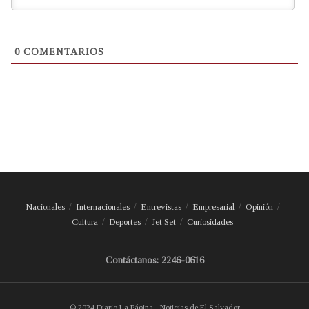
0
COMENTARIOS
Nacionales
Internacionales
Entrevistas
Empresarial
Opinión
Cultura
Deportes
Jet Set
Curiosidades
Contáctanos: 2246-0616
© 2024 Diario La Página - Noticias de El Salvador