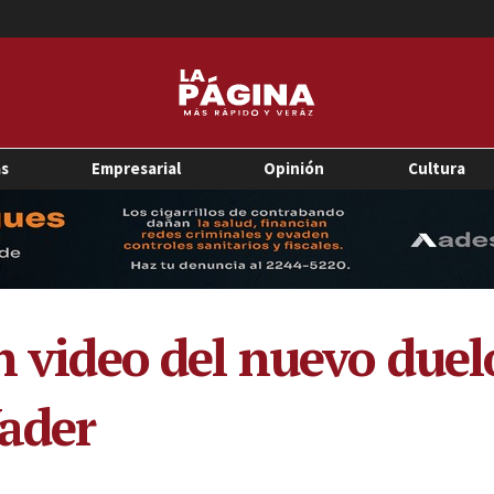
as
Empresarial
Opinión
Cultura
an video del nuevo due
ader