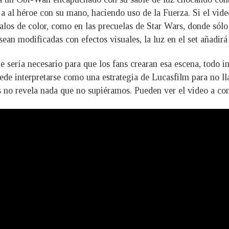
 al héroe con su mano, haciendo uso de la Fuerza. Si el vide
 palos de color, como en las precuelas de Star Wars, donde sól
ean modificadas con efectos visuales, la luz en el set añadirá
e sería necesario para que los fans crearan esa escena, todo in
uede interpretarse como una estrategia de Lucasfilm para no ll
es no revela nada que no supiéramos. Pueden ver el video a co