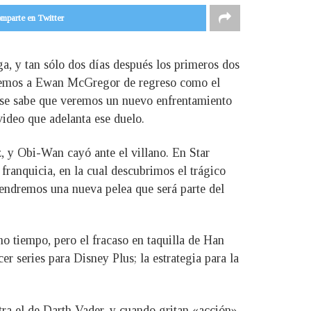
mparte en Twitter
ga, y tan sólo dos días después los primeros dos
eremos a Ewan McGregor de regreso como el
 se sabe que veremos un nuevo enfrentamiento
video que adelanta ese duelo.
z, y Obi-Wan cayó ante el villano. En Star
franquicia, en la cual descubrimos el trágico
tendremos una nueva pelea que será parte del
tiempo, pero el fracaso en taquilla de Han
r series para Disney Plus; la estrategia para la
a el de Darth Vader, y cuando gritan «acción»