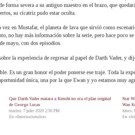
de forma severa a su antiguo maestro en el brazo, que quedar
tos, su cicatriz pudo estar oculta.
 vez en Mustafar, el planeta de lava que sirvió como escenar
to, no hay más información sobre la serie, pero hace poco se 
 de mayo, con dos episodios.
e la experiencia de regresar al papel de Darth Vader, y dijo
íble. Es un gran honor el poder ponerse ese traje. Toda la ex
 oportunidad única, una por la que Ewan y yo estamos muy ag
Que Darth Vader matara a Kenobi no era el plan original
Star W
de George Lucas
Wan K
martes, 7 julio 2020 2:36 PM
lunes,
En «Internacionales»
En «Je