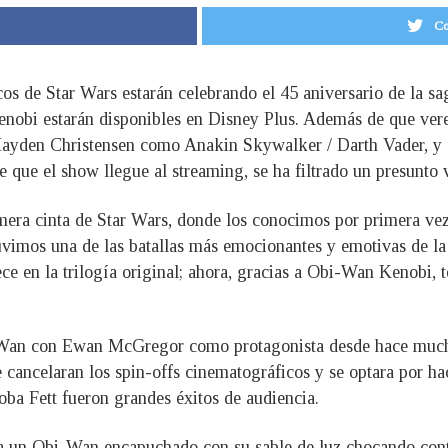
Co
os de Star Wars estarán celebrando el 45 aniversario de la sa
Kenobi estarán disponibles en Disney Plus. Además de que v
 Hayden Christensen como Anakin Skywalker / Darth Vader, y
e que el show llegue al streaming, se ha filtrado un presunto 
imera cinta de Star Wars, donde los conocimos por primera ve
uvimos una de las batallas más emocionantes y emotivas de la 
ce en la trilogía original; ahora, gracias a Obi-Wan Kenobi, 
-Wan con Ewan McGregor como protagonista desde hace mucho 
cancelaran los spin-offs cinematográficos y se optara por hace
oba Fett fueron grandes éxitos de audiencia.
 un Obi-Wan encapuchado con su sable de luz chocando contr