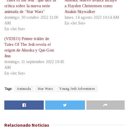
“Tales of the Jedi”: qué dice la
Ahsoka: Nuevo avance incluye
crítica sobre la nueva serie
a Hayden Christensen como
animada de “Star Wars”
Anakin Skywalker
domingo, 30 octubre 2022 11:00
lunes, 14 agosto 2023 10:14 AM
AM
En «Jet Set»
En «Jet Set»
(VIDEO) Primer tráiler de
Tales Of The Jedi revela el
origen de Ahsoka y Qui-Gon
Jinn
domingo, 11 septiembre 2022 10:45
AM
En «Jet Set»
Tags:
Animada
Star Wars
Young Jedi Adventures
Relacionado
Noticias