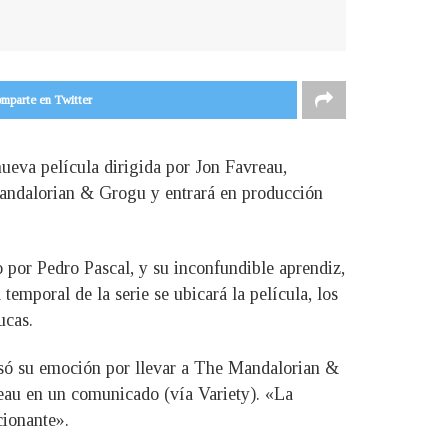
mparte en Twitter
ueva película dirigida por Jon Favreau,
 Mandalorian & Grogu y entrará en producción
o por Pedro Pascal, y su inconfundible aprendiz,
poral de la serie se ubicará la película, los
ucas.
esó su emoción por llevar a The Mandalorian &
eau en un comunicado (vía Variety). «La
cionante».