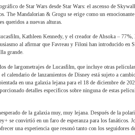
tográfico de Star Wars desde Star Wars: el ascenso de Skywa
ulos. The Mandalorian & Grogu se erige como un emocionante 
es queridos a nuevas alturas.
 Lucasfilm, Kathleen Kennedy, y el creador de Ahsoka – 77%, 
iasmo al afirmar que Favreau y Filoni han introducido en St
alla grande.
ollos de largometrajes de Lucasfilm, que incluye otras pelícu
l calendario de lanzamientos de Disney está sujeto a cambios
ientada en una galaxia lejana para el 18 de diciembre de 2026
orcionado detalles específicos sobre ninguna de estas películ
nesperado de la galaxia muy, muy lejana. Después de la polari
ey+ se convirtió en un faro de esperanza para los fanáticos. J
 ofrecer una experiencia que resonó tanto con los seguidores 