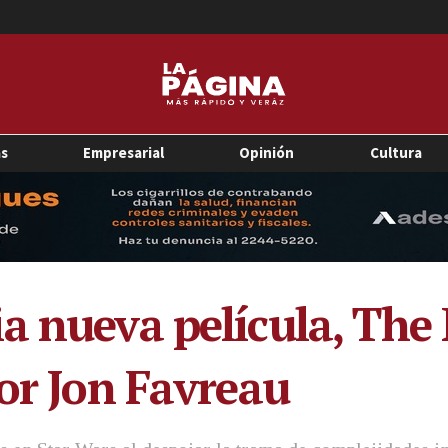
as
Empresarial
Opinión
Cultura
a nueva película, Th
por Jon Favreau