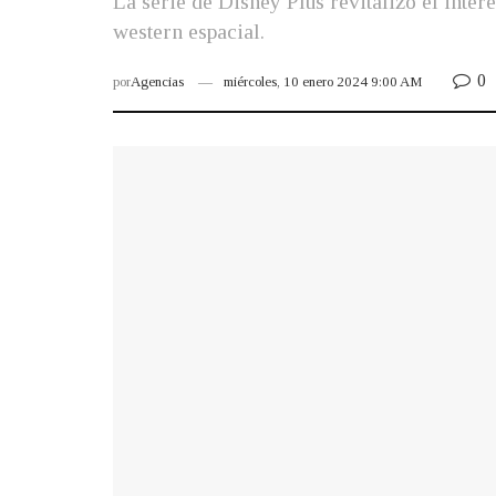
La serie de Disney Plus revitalizó el inter
western espacial.
0
por
Agencias
miércoles, 10 enero 2024 9:00 AM