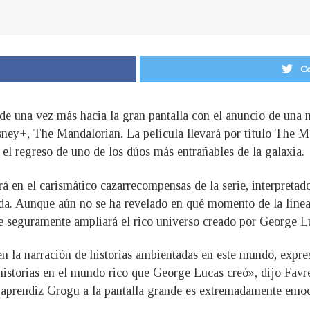
Co
de una vez más hacia la gran pantalla con el anuncio de una n
Disney+, The Mandalorian. La película llevará por título The
el regreso de uno de los dúos más entrañables de la galaxia.
rá en el carismático cazarrecompensas de la serie, interpretad
 Aunque aún no se ha revelado en qué momento de la línea tem
e seguramente ampliará el rico universo creado por George L
en la narración de historias ambientadas en este mundo, expr
historias en el mundo rico que George Lucas creó», dijo Favr
u aprendiz Grogu a la pantalla grande es extremadamente emo