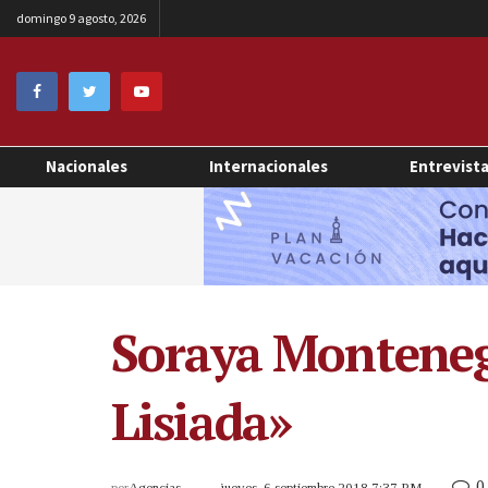
domingo 9 agosto, 2026
Nacionales
Internacionales
Entrevist
Soraya Montenegr
Lisiada»
0
por
Agencias
jueves, 6 septiembre 2018 7:37 PM