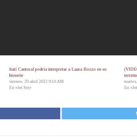
Itatí Cantoral podría interpretar a Laura Bozzo en su
(VIDEO
bioserie
terrem
viernes, 29 abril 2022 9:10 AM
martes
En «Jet Set»
En «Je