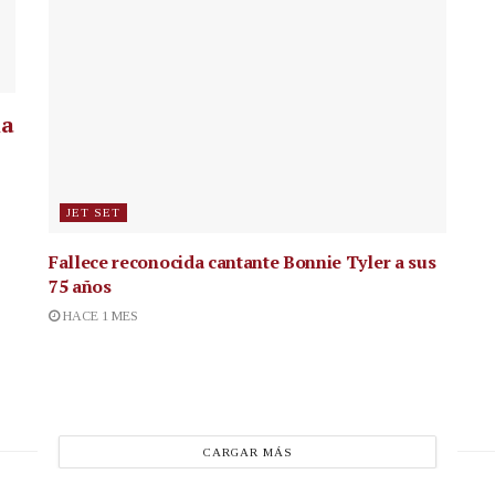
la
JET SET
Fallece reconocida cantante
Bonnie Tyler a sus
75 años
HACE 1 MES
CARGAR MÁS