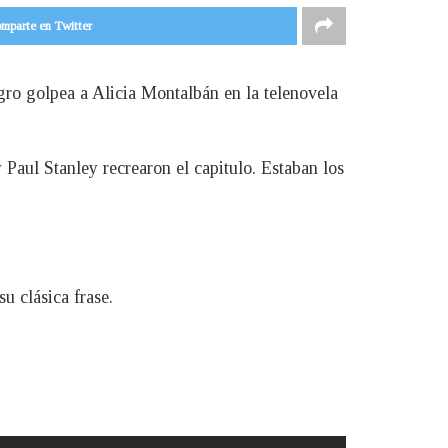
mparte en Twitter
gro golpea a Alicia Montalbán en la telenovela
aul Stanley recrearon el capitulo. Estaban los
u clásica frase.