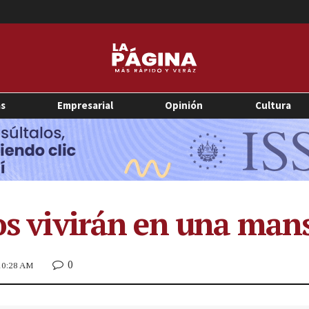
as
Empresarial
Opinión
Cultura
jos vivirán en una ma
0
 10:28 AM