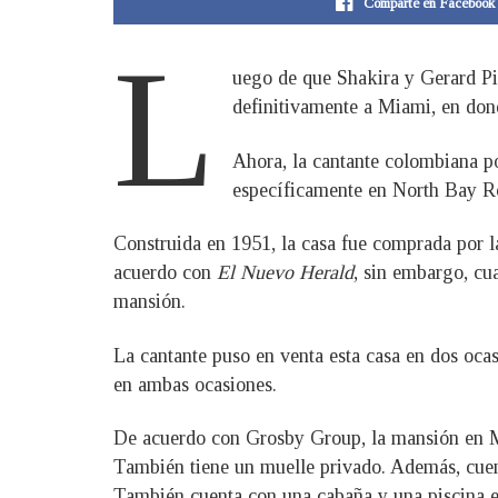
Comparte en Facebook
L
uego de que Shakira y Gerard Piq
definitivamente a Miami, en dond
Ahora, la cantante colombiana pod
específicamente en North Bay Roa
Construida en 1951, la casa fue comprada por l
acuerdo con
El Nuevo Herald
, sin embargo, cu
mansión.
La cantante puso en venta esta casa en dos oca
en ambas ocasiones.
De acuerdo con Grosby Group, la mansión en Mi
También tiene un muelle privado. Además, cuen
También cuenta con una cabaña y una piscina en