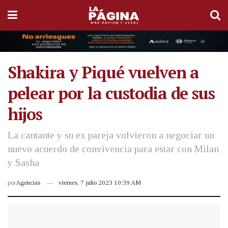
Shakira y Piqué vuelven a
pelear por la custodia de sus
hijos
La cantante y su ex pareja volvieron a negociar un
nuevo acuerdo de convivencia para estar con Milan
y Sasha
por
Agencias
viernes, 7 julio 2023 10:39 AM