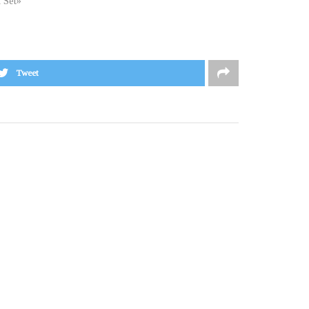
t Set»
Tweet