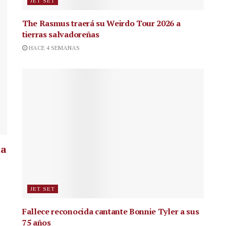
JET SET
The Rasmus traerá su Weirdo Tour 2026 a
tierras salvadoreñas
HACE 4 SEMANAS
la
JET SET
Fallece reconocida cantante
Bonnie Tyler a sus
75 años