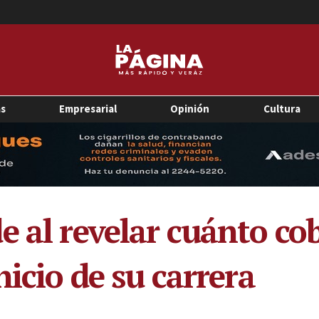
as
Empresarial
Opinión
Cultura
e al revelar cuánto co
nicio de su carrera