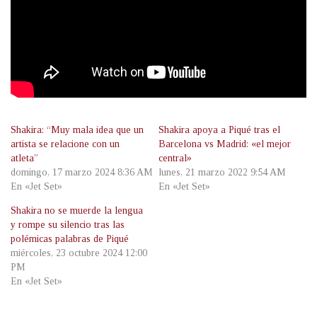
Shakira: “Muy mala idea que un
Shakira apoya a Piqué tras el
artista se relacione con un
Barcelona vs Madrid: «el mejor
atleta”
central»
domingo, 17 marzo 2024 8:36 AM
lunes, 21 marzo 2022 9:54 AM
En «Jet Set»
En «Jet Set»
Shakira no se muerde la lengua
y rompe su silencio tras las
polémicas palabras de Piqué
miércoles, 23 octubre 2024 12:00
PM
En «Jet Set»