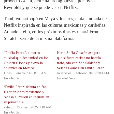
proyecto Adam, película protagonizada por Ryan
Reynolds y que se puede ver en Netflix.
También participó en Maya y los tres, cinta animada de
Netflix inspirada en las culturas mexicanas y caribeñas.
Aunado a ello, en los próximos días estrenará From
Scratch, serie de la misma plataforma.
“Emilia Pérez”, el narco-
Karla Sofía Gascón asegura
musical que deslumbró en los
que si fuera racista no habría
Golden Globes y avivó la
trabajado con Zoe Saldaña y
polémica en México
Selena Gómez en Emilia Pérez
lunes, 6 enero 2025 8:30 AM
miércoles, 5 febrero 2025 8:00 AM
En «Jet Set»
En «Jet Set»
‘Emilia Pérez’ debuta en 5to.
lugar en cines mexicanos y
rebasa el millón en taquilla en
su primer día
sábado, 25 enero 2025 9:30 AM
En «Jet Set»