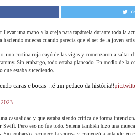
Co
r llevar una mano a la oreja para tapársela durante toda la ac
a haciendo muecas cuando parecía que el set de la joven arti
o, una cortina roja cayó de las vigas y comenzaron a saltar c
Grammy. Sin embargo, todo estaba planeado. En medio de la co
lo que estaba sucediendo.
endo caras e bocas…é um pedaço da história!!
pic.twi
 2023
na casualidad y que estaba siendo crítica de forma intencion
 Swift. Pero eso no fue todo. Selena también hizo una mueca,
in embargo, recuperó la sonrisa y comenzó a aplaudir en cua