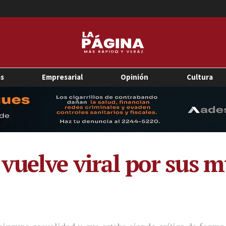
as
Empresarial
Opinión
Cultura
vuelve viral por sus m