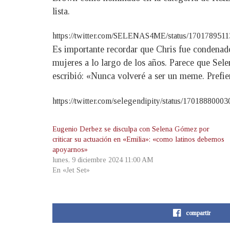
lista.
https://twitter.com/SELENAS4ME/status/1701789
Es importante recordar que Chris fue condenado
mujeres a lo largo de los años. Parece que Sel
escribió: «Nunca volveré a ser un meme. Prefi
https://twitter.com/selegendipity/status/17018
Eugenio Derbez se disculpa con Selena Gómez por
criticar su actuación en «Emilia»: «como latinos debemos
apoyarnos»
lunes, 9 diciembre 2024 11:00 AM
En «Jet Set»
compartir