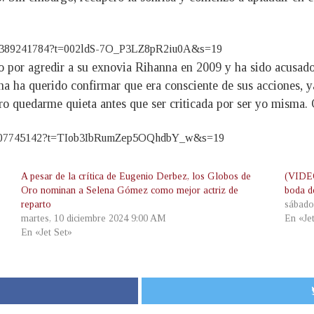
511389241784?t=002ldS-7O_P3LZ8pR2iu0A&s=19
 por agredir a su exnovia Rihanna en 2009 y ha sido acusado
ena ha querido confirmar que era consciente de sus acciones, 
ero quedarme quieta antes que ser criticada por ser yo misma
88000307745142?t=TIob3IbRumZep5OQhdbY_w&s=19
A pesar de la crítica de Eugenio Derbez, los Globos de
(VIDEO
Oro nominan a Selena Gómez como mejor actriz de
boda d
reparto
sábado
martes, 10 diciembre 2024 9:00 AM
En «Je
En «Jet Set»