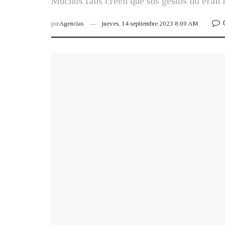
Muchos fans creen que sus gestos no eran 
por
Agencias
jueves, 14 septiembre 2023 8:00 AM