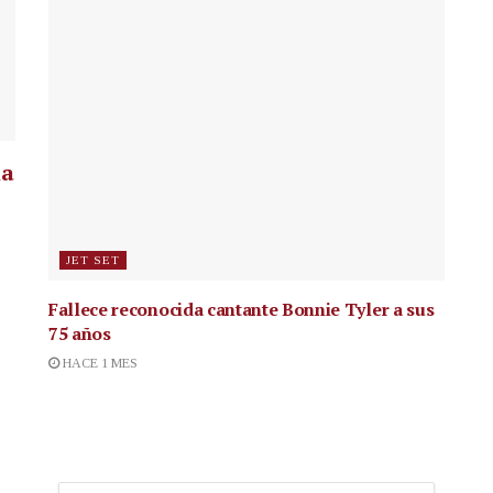
la
JET SET
Fallece reconocida cantante
Bonnie Tyler a sus
75 años
HACE 1 MES