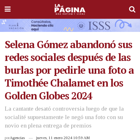
Selena Gómez abandonó sus
redes sociales después de las
burlas por pedirle una foto a
Timothée Chalamet en los
Golden Globes 2024
La cantante desató controversia luego de que la
socialité supuestamente le negó una foto con su
novio en plena entrega de premios
por
Agencias
jueves, 11 enero 2024 10:59 AM