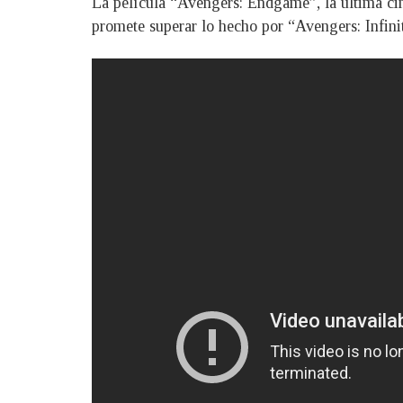
La película “Avengers: Endgame”, la última cint
promete superar lo hecho por “Avengers: Infini