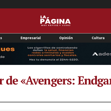
as
Empresarial
Opinión
Cultura
ler de «Avengers: Endg