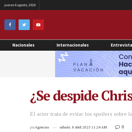
jueves 6 agosto, 2026
Nacionales
Internacionales
Entrevist
¿Se despide Chri
El actor trata de evitar los spoilers sobre
0
por
Agencias
sábado, 8 abril 2023 11:24 AM