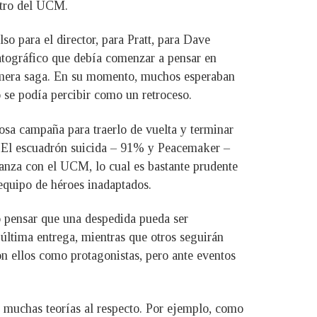
ntro del UCM.
o para el director, para Pratt, para Dave
matográfico que debía comenzar a pensar en
rimera saga. En su momento, muchos esperaban
o se podía percibir como un retroceso.
osa campaña para traerlo de vuelta y terminar
ara El escuadrón suicida – 91% y Peacemaker –
ianza con el UCM, lo cual es bastante prudente
equipo de héroes inadaptados.
co pensar que una despedida pueda ser
última entrega, mientras que otros seguirán
on ellos como protagonistas, pero ante eventos
y muchas teorías al respecto. Por ejemplo, como