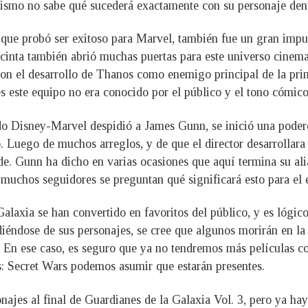
 mismo no sabe qué sucederá exactamente con su personaje de
que probó ser exitoso para Marvel, también fue un gran impuls
La cinta también abrió muchas puertas para este universo cine
aron el desarrollo de Thanos como enemigo principal de la p
ues este equipo no era conocido por el público y el tono cómic
ando Disney-Marvel despidió a James Gunn, se inició una poder
cio. Luego de muchos arreglos, y de que el director desarroll
de. Gunn ha dicho en varias ocasiones que aquí termina su al
muchos seguidores se preguntan qué significará esto para el 
alaxia se han convertido en favoritos del público, y es lógi
iéndose de sus personajes, se cree que algunos morirán en la 
l. En ese caso, es seguro que ya no tendremos más películas c
Secret Wars podemos asumir que estarán presentes.
ajes al final de Guardianes de la Galaxia Vol. 3, pero ya ha