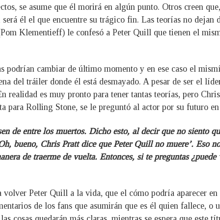
ctos, se asume que él morirá en algún punto. Otros creen que,
será él el que encuentre su trágico fin. Las teorías no dejan
 (Pom Klementieff) le confesó a Peter Quill que tienen el mi
vas podrían cambiar de último momento y en ese caso el mismí
 del tráiler donde él está desmayado. A pesar de ser el líder,
 realidad es muy pronto para tener tantas teorías, pero Chris
ta para Rolling Stone, se le preguntó al actor por su futuro 
en de entre los muertos. Dicho esto, al decir que no siento q
‘Oh, bueno, Chris Pratt dice que Peter Quill no muere’. Eso no
manera de traerme de vuelta. Entonces, si te preguntas ¿puede
 volver Peter Quill a la vida, que el cómo podría aparecer en
ntarios de los fans que asumirán que es él quien fallece, o u
las cosas quedarán más claras, mientras se espera que este tít