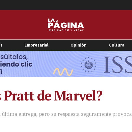
as
Empresarial
Opinión
Cultura
s Pratt de Marvel?
 la última entrega, pero su respuesta seguramente provoc