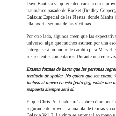
Dave Bautista ya quiere dedicarse a otros proye
traumático pasado de Rocket (Bradley Cooper), 
Galaxia: Especial de las Fiestas, donde Manits
ella podría ser una de las víctimas.
Por otro lado, algunos creen que las expectati
universo, algo que muchos asumen por una escena
entrega será un punto de cambio para Marvel. En
sus recientes comentarios. Durante una entrevis
Existen formas de hacer que las personas regres
territorio de spoiler. No quiero que sea como: 
incluso si muero en esta [entrega], existe una 
respuesta siempre será sí.
El que Chris Pratt hable más sobre cómo podría
seguramente provocará una ola de teorías y come
Galaxia Vol. 3. La cinta se estrenará en mayo y 