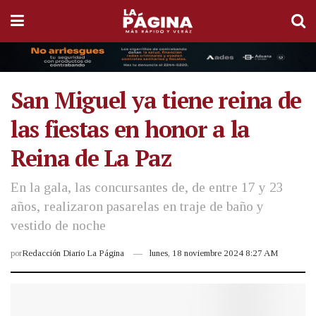
San Miguel ya tiene reina de
las fiestas en honor a la
Reina de La Paz
En la gala, las concursantes de, de entre 17 y 23
años, realizaron pasarelas en traje de baño y
vestido de noche
por
Redacción Diario La Página
lunes, 18 noviembre 2024 8:27 AM