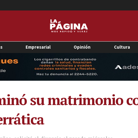
as
Empresarial
Opinión
Cultura
minó su matrimonio co
errática