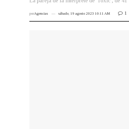
La pareja de la intérprete de 'Toxic', de 41
1
por
Agencias
sábado, 19 agosto 2023 10:11 AM