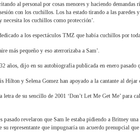
ritando al personal por cosas menores y haciendo demandas rid
sesión con los cuchillos. Los ha estado tirando a las paredes 
y necesita los cuchillos como protección’.
dedicado a los espectáculos TMZ que había cuchillos por toda l
esaire más pequeño y eso aterrorizaba a Sam’.
2 años, dijo en su autobiografía publicada en enero pasado qu
s Hilton y Selena Gomez han apoyado a la cantante al dejar d
 letra de su sencillo de 2001 ‘Don’t Let Me Get Me’ para cali
s pasado revelaron que Sam le estaba pidiendo a Britney una
e su representante que impugnaría un acuerdo prenupcial que 