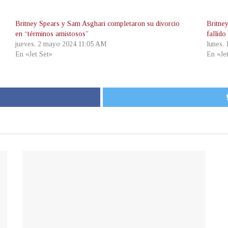
Britney Spears y Sam Asghari completaron su divorcio
Britne
en “términos amistosos”
fallid
jueves, 2 mayo 2024 11:05 AM
lunes,
En «Jet Set»
En «Je