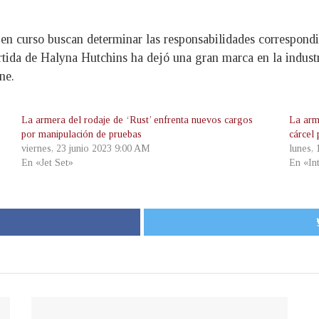
s en curso buscan determinar las responsabilidades correspond
partida de Halyna Hutchins ha dejó una gran marca en la indus
ne.
La armera del rodaje de ‘Rust’ enfrenta nuevos cargos
La arm
por manipulación de pruebas
cárcel
viernes, 23 junio 2023 9:00 AM
lunes,
En «Jet Set»
En «In