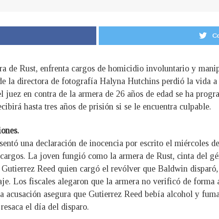
Co
ra de Rust, enfrenta cargos de homicidio involuntario y manip
nde la directora de fotografía Halyna Hutchins perdió la vida 
l juez en contra de la armera de 26 años de edad se ha progra
ibirá hasta tres años de prisión si se le encuentra culpable.
iones.
sentó una declaración de inocencia por escrito el miércoles 
e cargos. La joven fungió como la armera de Rust, cinta del 
e Gutierrez Reed quien cargó el revólver que Baldwin disparó
raje. Los fiscales alegaron que la armera no verificó de forma
, la acusación asegura que Gutierrez Reed bebía alcohol y fum
esaca el día del disparo.