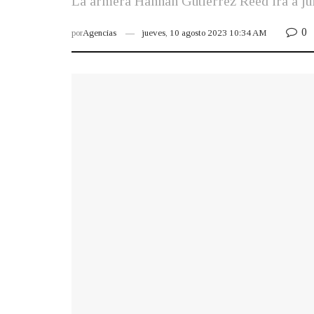
La armera Hannah Gutierrez Reed irá a jui
0
por
Agencias
jueves, 10 agosto 2023 10:34 AM