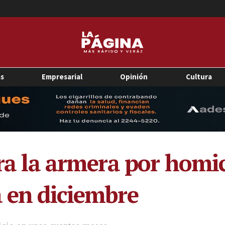
as
Empresarial
Opinión
Cultura
tra la armera por homi
á en diciembre