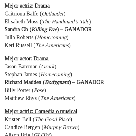
Mejor actriz: Drama
Caitriona Balfe (
Outlander
)
Elisabeth Moss (
The Handmaid’s Tale
)
Sandra Oh (
Killing Eve
) – GANADOR
Julia Roberts (
Homecoming
)
Keri Russell (
The Americans
)
Mejor actor: Drama
Jason Bateman (
Ozark
)
Stephan James (
Homecoming
)
Richard Madden (
Bodyguard
) – GANADOR
Billy Porter (
Pose
)
Matthew Rhys (
The Americans
)
Mejor actriz: Comedia o musical
Kristen Bell (
The Good Place
)
Candice Bergen (
Murphy Brown
)
Alison Brie (
GLOW
)