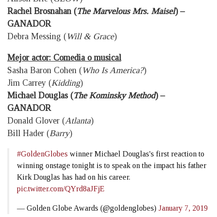
Rachel Brosnahan (
The Marvelous Mrs. Maisel
) –
GANADOR
Debra Messing (
Will & Grace
)
Mejor actor: Comedia o musical
Sasha Baron Cohen (
Who Is America?
)
Jim Carrey (
Kidding
)
Michael Douglas (
The Kominsky Method
) –
GANADOR
Donald Glover (
Atlanta
)
Bill Hader (
Barry
)
#GoldenGlobes
winner Michael Douglas's first reaction to
winning onstage tonight is to speak on the impact his father
Kirk Douglas has had on his career.
pic.twitter.com/QYrd8aJFjE
— Golden Globe Awards (@goldenglobes)
January 7, 2019