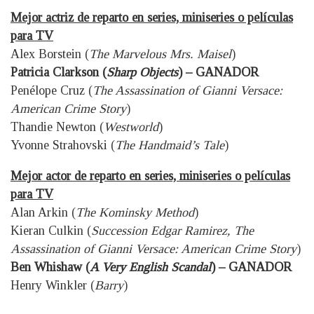
Mejor actriz de reparto en series, miniseries o películas
para TV
Alex Borstein (
The Marvelous Mrs. Maisel
)
Patricia Clarkson (
Sharp Objects
) – GANADOR
Penélope Cruz (
The Assassination of Gianni Versace:
American Crime Story
)
Thandie Newton (
Westworld
)
Yvonne Strahovski (
The Handmaid’s Tale
)
Mejor actor de reparto en series, miniseries o películas
para TV
Alan Arkin (
The Kominsky Method
)
Kieran Culkin (
Succession Edgar Ramirez, The
Assassination of Gianni Versace: American Crime Story
)
Ben Whishaw (
A Very English Scandal
) – GANADOR
Henry Winkler (
Barry
)