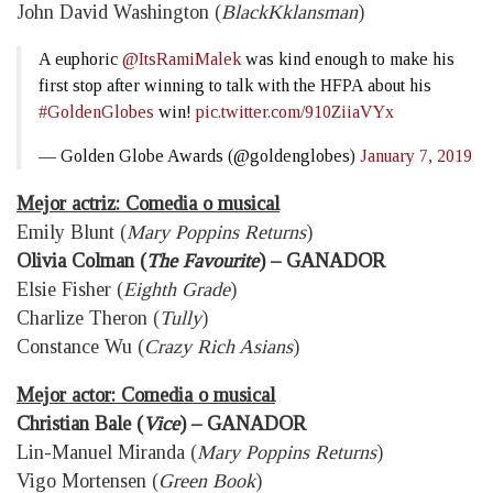
John David Washington (
BlackKklansman
)
A euphoric
@ItsRamiMalek
was kind enough to make his
first stop after winning to talk with the HFPA about his
#GoldenGlobes
win!
pic.twitter.com/910ZiiaVYx
— Golden Globe Awards (@goldenglobes)
January 7, 2019
Mejor actriz: Comedia o musical
Emily Blunt (
Mary Poppins Returns
)
Olivia Colman (
The Favourite
) – GANADOR
Elsie Fisher (
Eighth Grade
)
Charlize Theron (
Tully
)
Constance Wu (
Crazy Rich Asians
)
Mejor actor: Comedia o musical
Christian Bale (
Vice
) – GANADOR
Lin-Manuel Miranda (
Mary Poppins Returns
)
Vigo Mortensen (
Green Book
)