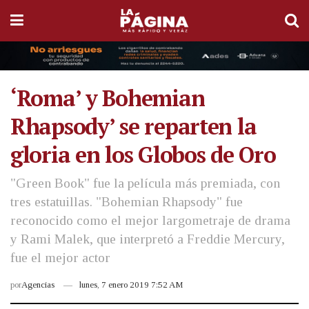
‘Roma’ y Bohemian
Rhapsody’ se reparten la
gloria en los Globos de Oro
"Green Book" fue la película más premiada, con
tres estatuillas. "Bohemian Rhapsody" fue
reconocido como el mejor largometraje de drama
y Rami Malek, que interpretó a Freddie Mercury,
fue el mejor actor
por
Agencias
lunes, 7 enero 2019 7:52 AM