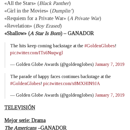
«All the Stars» (
Black Panther
)
«Girl in the Movies» (
Dumplin’
)
«Requiem for a Private War» (
A Private War
)
«Revelation» (
Boy Erased
)
«Shallow» (
A Star Is Born
) – GANADOR
The hits keep coming backstage at the
#GoldenGlobes
!
pic.twitter.com/ITs6Nuqwgl
— Golden Globe Awards (@goldenglobes)
January 7, 2019
The parade of happy faces continues backstage at the
#GoldenGlobes
!
pic.twitter.com/x8MXHIN9JA
— Golden Globe Awards (@goldenglobes)
January 7, 2019
TELEVISIÓN
Mejor serie: Drama
The Americans –
GANADOR