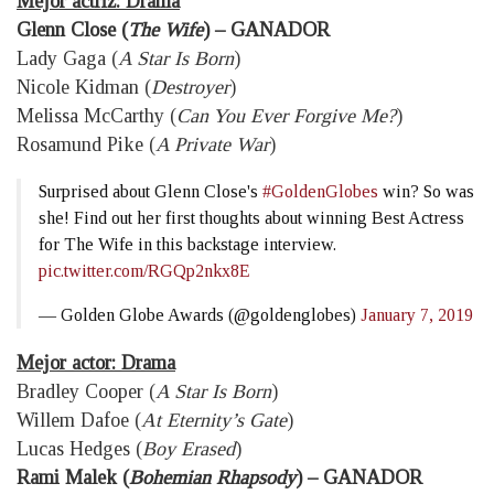
Mejor actriz: Drama
Glenn Close (
The Wife
) – GANADOR
Lady Gaga (
A Star Is Born
)
Nicole Kidman (
Destroyer
)
Melissa McCarthy (
Can You Ever Forgive Me?
)
Rosamund Pike (
A Private War
)
Surprised about Glenn Close's
#GoldenGlobes
win? So was
she! Find out her first thoughts about winning Best Actress
for The Wife in this backstage interview.
pic.twitter.com/RGQp2nkx8E
— Golden Globe Awards (@goldenglobes)
January 7, 2019
Mejor actor: Drama
Bradley Cooper (
A Star Is Born
)
Willem Dafoe (
At Eternity’s Gate
)
Lucas Hedges (
Boy Erased
)
Rami Malek (
Bohemian Rhapsody
) – GANADOR