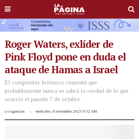
Roger Waters, exlíder de
Pink Floyd pone en duda el
ataque de Hamas a Israel
El compositor británico comentó que
probablemente nunca se sabrá la verdad de lo que
ocurrió el pasado 7 de octubre.
por
Agencias
miércoles, 8 noviembre 2023 9:32 AM