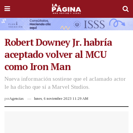
Robert Downey Jr. habría
aceptado volver al MCU
como Iron Man
Nueva información sostiene que el aclamado actor
le ha dicho que sí a Marvel Studios.
por
Agencias
lunes, 6 noviembre 2023 11:29 AM