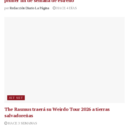
primer fin de semana de estreno
por
Redacción Diario La Página
HACE 4 DÍAS
JET SET
The Rasmus traerá su Weirdo Tour 2026 a tierras
salvadoreñas
HACE 3 SEMANAS