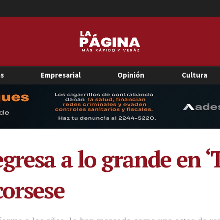
as
Empresarial
Opinión
Cultura
gresa a lo grande en ‘
corsese