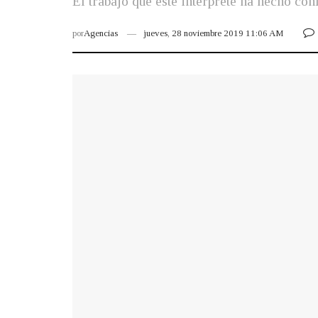
El trabajo que este interprete ha hecho c
por
Agencias
jueves, 28 noviembre 2019 11:06 AM