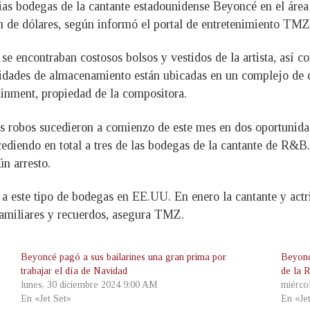
rias bodegas de la cantante estadounidense Beyoncé en el áre
ón de dólares, según informó el portal de entretenimiento TMZ
 se encontraban costosos bolsos y vestidos de la artista, así 
idades de almacenamiento están ubicadas en un complejo de de
inment, propiedad de la compositora.
s robos sucedieron a comienzo de este mes en dos oportunidad
ediendo en total a tres de las bodegas de la cantante de R&B
n arresto.
 a este tipo de bodegas en EE.UU. En enero la cantante y act
 familiares y recuerdos, asegura TMZ.
Beyoncé pagó a sus bailarines una gran prima por
Beyonc
trabajar el día de Navidad
de la 
lunes, 30 diciembre 2024 9:00 AM
miérco
En «Jet Set»
En «Je