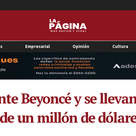
as
Empresarial
Opinión
Cultura
nte Beyoncé y se lleva
de un millón de dólar