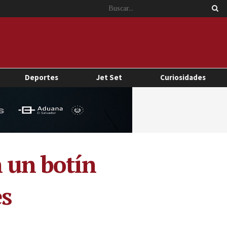
Deportes
Jet Set
Curiosidades
n un botín
es