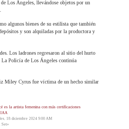
a de Los Ángeles, llevándose objetos por un
.
como algunos bienes de su estilista que también
pósitos y son alquiladas por la productora y
es. Los ladrones regresaron al sitio del hurto
. La Policía de Los Ángeles continúa
riz Miley Cyrus fue víctima de un hecho similar
é es la artista femenina con más certificaciones
RIAA
les, 18 diciembre 2024 9:00 AM
t Set»