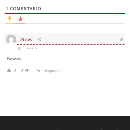
1
COMENTARIO
Mateo
1 año atrás
Payasos
0
0
Responder