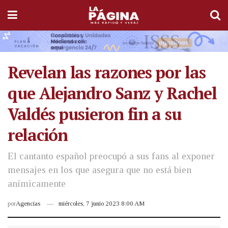
Revelan las razones por las
que Alejandro Sanz y Rachel
Valdés pusieron fin a su
relación
El cantanto español preocupó a sus fans al exponer
mensajes en los que asegura que no está bien
anímicamente
por
Agencias
miércoles, 7 junio 2023 8:00 AM