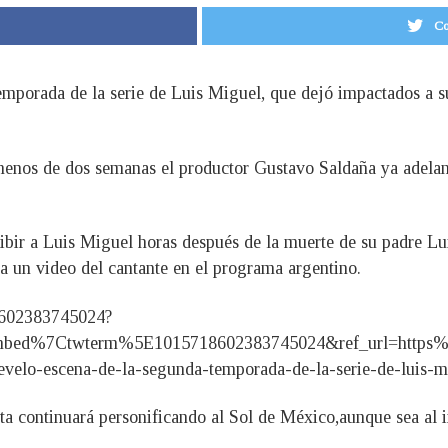
Co
mporada de la serie de Luis Miguel, que dejó impactados a su
nos de dos semanas el productor Gustavo Saldaña ya adelant
ibir a Luis Miguel horas después de la muerte de su padre Luis
a un video del cantante en el programa argentino.
18602383745024?
bed%7Ctwterm%5E1015718602383745024&ref_url=https%3
o-escena-de-la-segunda-temporada-de-la-serie-de-luis-mi
 continuará personificando al Sol de México,aunque sea al i