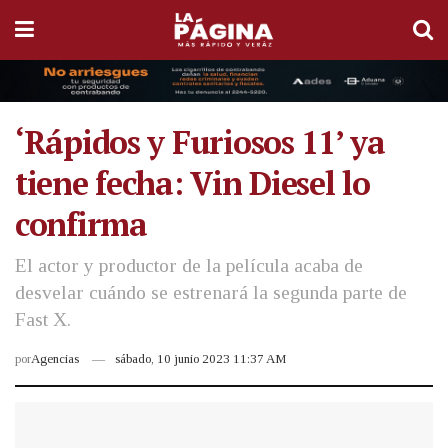
‘Rápidos y Furiosos 11’ ya
tiene fecha: Vin Diesel lo
confirma
El actor y productor de la película acaba de
desvelar cuándo se estrenará la segunda parte de
Fast X.
por
Agencias
sábado, 10 junio 2023 11:37 AM