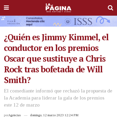
¿Quién es Jimmy Kimmel, el
conductor en los premios
Oscar que sustituye a Chris
Rock tras bofetada de Will
Smith?
El comediante informó que rechazó la propuesta de
la Academia para liderar la gala de los premios
este 12 de marzo
por
Agencias
domingo, 12 marzo 2023 12:24 PM