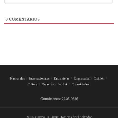
0
COMENTARIOS
Nacionales
Internacionales
Entrevistas
Empresarial
Opinión
Cultura
Deportes
Jet Set
Curiosidades
Contáctanos: 2246-0616
© 2024 Diario La Página - Noticias de El Salvador