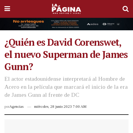
¿Quién es David Corenswet,
el nuevo Superman de James
Gunn?
El actor estadounidense interpretará al Hombre de
Acero en la película que marcará el inicio de la era
de James Gunn al frente de DC
por
Agencias
miércoles, 28 junio 2023 7:00 AM