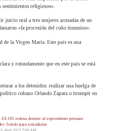
s sentimientos religiosos».
r juicio oral a tres mujeres acusadas de un
 llamaron «la procesión del coño insumiso».
 de la Virgen María. Este país es una
 clara y rotundamente que en este país se está
rturar a los detenidos; realizar una huelga de
 político cubano Orlando Zapata o irrumpir en
e EE.UU ordena detener al expresidente peruano
dro Toledo para extradición
, 6 abril 2023 7:00 AM