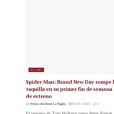
JET SET
Spider-Man: Brand New Day rompe 
taquilla en su primer fin de semana
de estreno
por
Redacción Diario La Página
HACE 5 DÍAS
0
El regreso de Tom Holland como Peter Parker