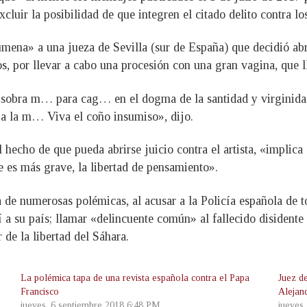
cluir la posibilidad de que integren el citado delito contra lo
mena» a una jueza de Sevilla (sur de España) que decidió abri
sos, por llevar a cabo una procesión con una gran vagina, que
sobra m… para cag… en el dogma de la santidad y virginidad
 a la m… Viva el coño insumiso», dijo.
 hecho de que pueda abrirse juicio contra el artista, «implica
ue es más grave, la libertad de pensamiento».
 de numerosas polémicas, al acusar a la Policía española de to
a su país; llamar «delincuente común» al fallecido disidente
 de la libertad del Sáhara.
La polémica tapa de una revista española contra el Papa
Juez d
Francisco
Alejan
jueves, 6 septiembre 2018 6:48 PM
jueves