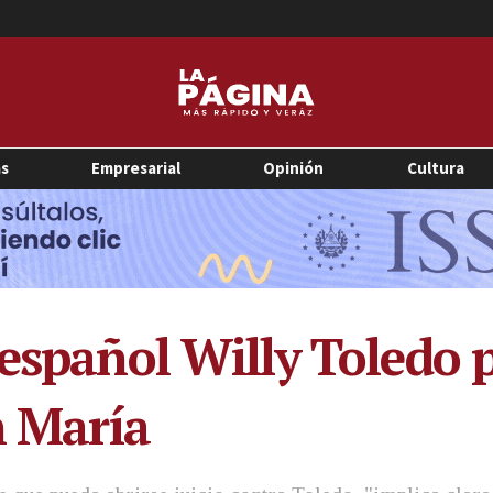
as
Empresarial
Opinión
Cultura
español Willy Toledo p
n María