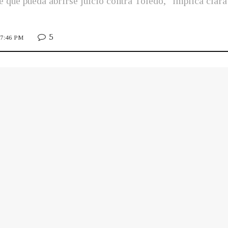
 que pueda abrirse juicio contra Toledo, "implica clara
5
8 7:46 PM