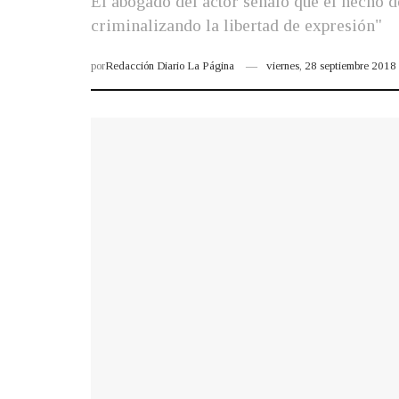
El abogado del actor señaló que el hecho de
criminalizando la libertad de expresión"
por
Redacción Diario La Página
viernes, 28 septiembre 201