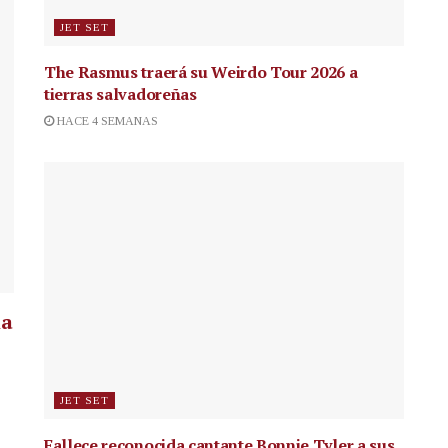
JET SET
The Rasmus traerá su Weirdo Tour 2026 a
tierras salvadoreñas
HACE 4 SEMANAS
la
JET SET
Fallece reconocida cantante
Bonnie Tyler a sus