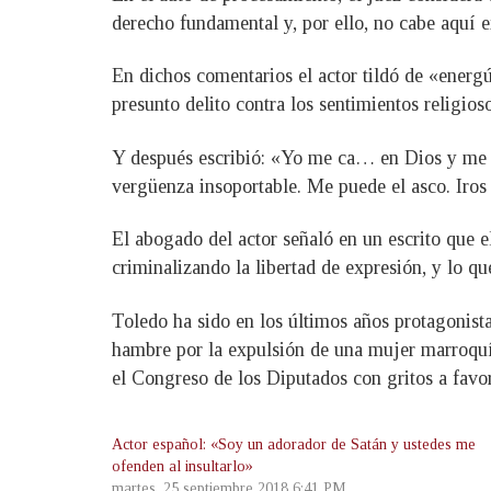
derecho fundamental y, por ello, no cabe aquí ex
En dichos comentarios el actor tildó de «energú
presunto delito contra los sentimientos religio
Y después escribió: «Yo me ca… en Dios y me 
vergüenza insoportable. Me puede el asco. Iros
El abogado del actor señaló en un escrito que el
criminalizando la libertad de expresión, y lo q
Toledo ha sido en los últimos años protagonista
hambre por la expulsión de una mujer marroquí 
el Congreso de los Diputados con gritos a favor
Actor español: «Soy un adorador de Satán y ustedes me
ofenden al insultarlo»
martes, 25 septiembre 2018 6:41 PM