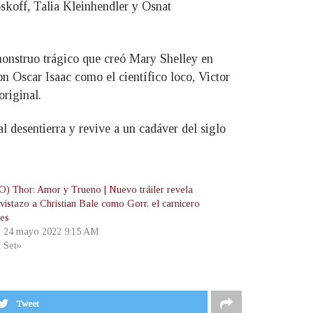
koff, Talia Kleinhendler y Osnat
monstruo trágico que creó Mary Shelley en
n Oscar Isaac como el científico loco, Victor
riginal.
 desentierra y revive a un cadáver del siglo
) Thor: Amor y Trueno | Nuevo tráiler revela
 vistazo a Christian Bale como Gorr, el carnicero
ses
, 24 mayo 2022 9:15 AM
t Set»
Tweet