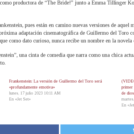
como productora de “The Bride!” junto a Emma Tillinger Kos
rankenstein, pues están en camino nuevas versiones de aquel 
 próxima adaptación cinematográfica de Guillermo del Toro co
que como dato curioso, nunca recibe un nombre en la novela o
nstein”, una cinta de comedia que narra como una chica actual
to.
Frankenstein: La versión de Guillermo del Toro será
(VIDEO
«profundamente emotiva»
primer
lunes, 17 julio 2023 10:11 AM
de dio
En «Jet Set»
martes
En «Je