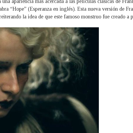
 una apariencia más acercada a las películas clásicas de Fra
alabra “Hope” (Esperanza en inglés). Esta nueva versión de Fr
 reiterando la idea de que este famoso monstruo fue creado a p