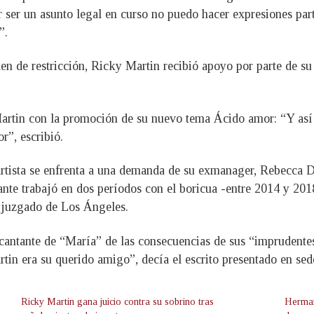
or ser un asunto legal en curso no puedo hacer expresiones pa
”.
den de restricción, Ricky Martin recibió apoyo por parte de s
tin con la promoción de su nuevo tema Ácido amor: “Y así la 
r”, escribió.
artista se enfrenta a una demanda de su exmanager, Rebecca D
nte trabajó en dos períodos con el boricua -entre 2014 y 201
n juzgado de Los Ángeles.
cantante de “María” de las consecuencias de sus “imprudentes
in era su querido amigo”, decía el escrito presentado en sede
Ricky Martin gana juicio contra su sobrino tras
Herman