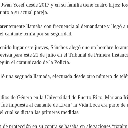
Jwan Yosef desde 2017 y en su familia tiene cuatro hijos: los
nto a su actual pareja.
arentemente llamaba con frecuencia al demandante y llegó a m
del cantante temía por su seguridad.
tenido lugar este jueves, Sánchez alegó que un hombre lo amen
evista para este 21 de julio en el Tribunal de Primera Instanc
según el comunicado de la Policía.
ió una segunda llamada, efectuada desde otro número de teléf
ios de Género en la Universidad de Puerto Rico, Mariana Iria
fue impuesta al cantante de Livin’ la Vida Loca era parte de 
el cual se dictan las primeras medidas.
n de protección en su contra se basaba en alegaciones “total