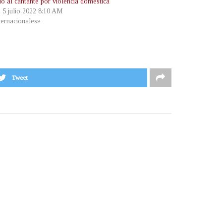
ió al cantante por violencia doméstica
, 5 julio 2022 8:10 AM
ternacionales»
Tweet