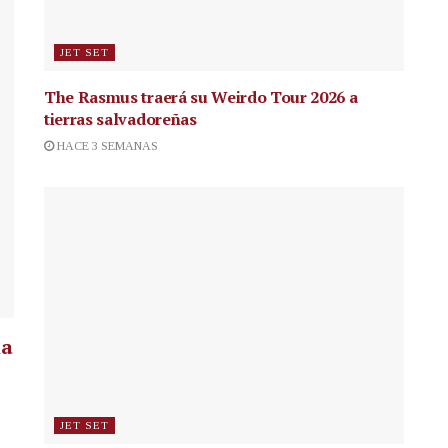
JET SET
The Rasmus traerá su Weirdo Tour 2026 a
tierras salvadoreñas
HACE 3 SEMANAS
la
JET SET