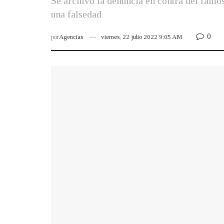
Se archivó la denuncia en contra del famos
una falsedad
0
por
Agencias
viernes, 22 julio 2022 9:05 AM