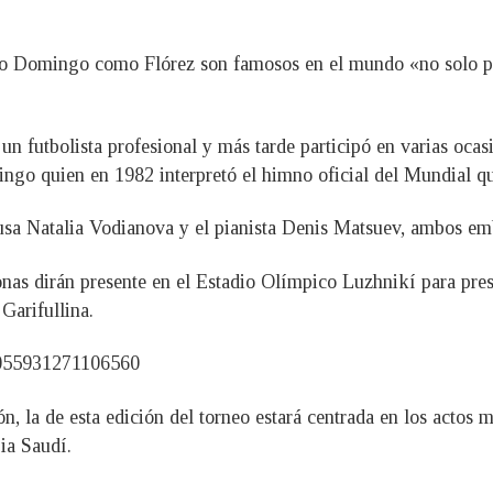
to Domingo como Flórez son famosos en el mundo «no solo por 
 futbolista profesional y más tarde participó en varias ocasi
ngo quien en 1982 interpretó el himno oficial del Mundial q
rusa Natalia Vodianova y el pianista Denis Matsuev, ambos em
nas dirán presente en el Estadio Olímpico Luzhnikí para prese
Garifullina.
06055931271106560
n, la de esta edición del torneo estará centrada en los actos 
ia Saudí.