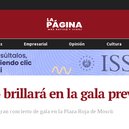
as
Empresarial
Opinión
Cultura
rillará en la gala pre
ran concierto de gala en la Plaza Roja de Moscú.