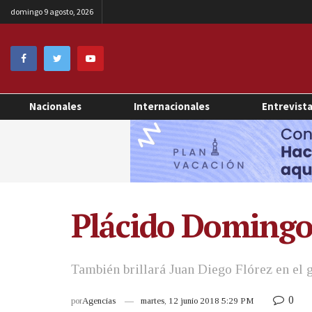
domingo 9 agosto, 2026
Nacionales
Internacionales
Entrevist
Plácido Domingo b
También brillará Juan Diego Flórez en el g
0
por
Agencias
martes, 12 junio 2018 5:29 PM