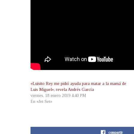
«Luisito Rey me pidió ayuda para matar a la mamá de
Luis Miguel», revela Andrés García
viernes, 18 enero 2019 4:40 PM
En «Jet Set»
compartir