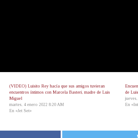
(VIDEO) Luisito Rey hacía que sus amigos tuvieran
Encuen
encuentros íntimos con Marcela Basteri, madre de Luis
de Lui
Miguel
jueves
martes, 4 enero 2022 8:20 AM
En «In
En «Jet Set»