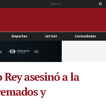
Deportes
Jet Set
Curiosidades
 Rey asesinó a la
cremados y