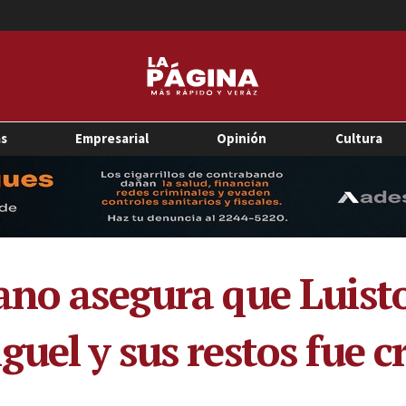
as
Empresarial
Opinión
Cultura
ano asegura que Luisto
guel y sus restos fue 