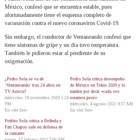
México, confesó que se encuentra estable, pues
afortunadamente tiene el esquema completo de
vacunación contra el nuevo coronavirus Covid-19.
Sin embargo, el conductor de Ventaneando confesó que
tiene síntomas de gripe y un día tuvo temperatura.
También le pidieron estar al pendiente de su
oxigenación.
¿Pedro Sola se va de
Pedro Sola critica desempeño
‘Ventaneando’ tras 24 años en
de México en Tokio 2020 y lo
TV Azteca?
tunden por decir «cada vez
miércoles, 18 noviembre 2020 1:24
estamos peor»
PM
miércoles, 4 agosto 2021 9:37 AM
En «Jet Set»
En «Jet Set»
Pedrito Sola critica a Belinda y
Pati Chapoy sale en defensa de
la cantante
jueves, 17 febrero 2022 7:06 AM