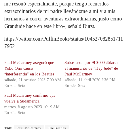
me resonó especialmente, porque tengo recuerdos
extraordinarios de mi padre llevándome a mí y a mis
hermanos a correr aventuras extraordinarias, justo como
Grandude hace en este libro», señaló Durst.
https://twitter.com/PuffinBooks/status/104527082851711
7952
Paul McCartney aseguró que
Subastaron por 910.000 dólares
Yoko Ono causó
el manuscrito de “Hey Jude” de
“interferencia” en los Beatles
Paul McCartney
sábado, 21 octubre 2023 7:00 AM
sábado, 11 abril 2020 2:36 PM
En «Jet Set»
En «Jet Set»
Paul McCartney confirmó que
vuelve a Sudamérica
martes, 8 agosto 2023 10:19 AM
En «Jet Set»
Tags:
Paul McCartney
The Beatles