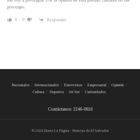
me voy a preocupar. Por la opinión de esta pseudo cantante no me
preocupo.
0
0
Responder
Nacionales
Internacionales
Entrevistas
Empresarial
Opinión
Cultura
Deportes
Jet Set
Curiosidades
Contáctanos: 2246-0616
© 2024 Diario La Página - Noticias de El Salvador