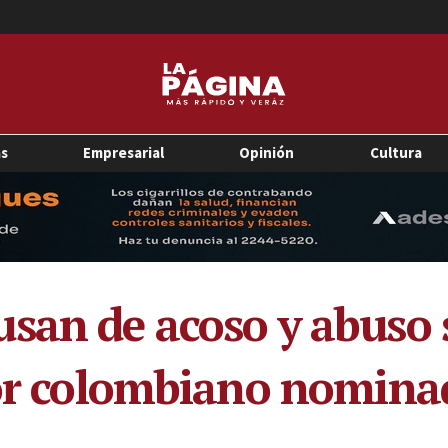
as
Empresarial
Opinión
Cultura
san de acoso y abuso 
tor colombiano nomina