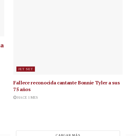
la
JET SET
Fallece reconocida cantante
Bonnie Tyler a sus
75 años
HACE 1 MES
CARGAR MÁS