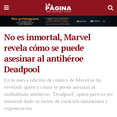
No es inmortal, Marvel
revela cómo se puede
asesinar al antihéroe
Deadpool
En la nueva edición de cómics de Mavel se ha
revelado quién y cómo se puede asesinar al
malhablado antihéroe, 'Deadpool', quien parecía ser
inmortal dado su factor de curación instantánea y
regeneración