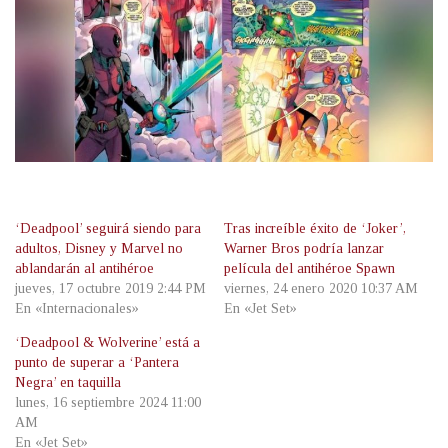
‘Deadpool’ seguirá siendo para
Tras increíble éxito de ‘Joker’,
adultos, Disney y Marvel no
Warner Bros podría lanzar
ablandarán al antihéroe
película del antihéroe Spawn
jueves, 17 octubre 2019 2:44 PM
viernes, 24 enero 2020 10:37 AM
En «Internacionales»
En «Jet Set»
‘Deadpool & Wolverine’ está a
punto de superar a ‘Pantera
Negra’ en taquilla
lunes, 16 septiembre 2024 11:00
AM
En «Jet Set»