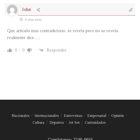
John
6 años atrás
Que articulo mas contradictorio, se revela pero no se revela
realmente dice….
0
0
Responder
Nacionales
Internacionales
Entrevistas
Empresarial
Opinión
Cultura
Deportes
Jet Set
Curiosidades
Contáctanos: 2246-0616