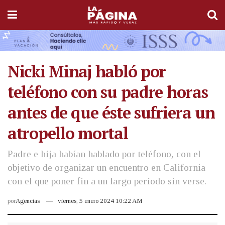
Nicki Minaj habló por
teléfono con su padre horas
antes de que éste sufriera un
atropello mortal
Padre e hija habían hablado por teléfono, con el
objetivo de organizar un encuentro en California
con el que poner fin a un largo período sin verse.
por
Agencias
viernes, 5 enero 2024 10:22 AM