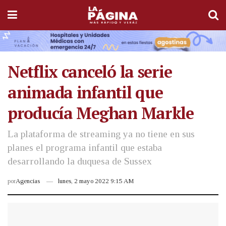
Netflix canceló la serie
animada infantil que
producía Meghan Markle
La plataforma de streaming ya no tiene en sus
planes el programa infantil que estaba
desarrollando la duquesa de Sussex
por
Agencias
lunes, 2 mayo 2022 9:15 AM