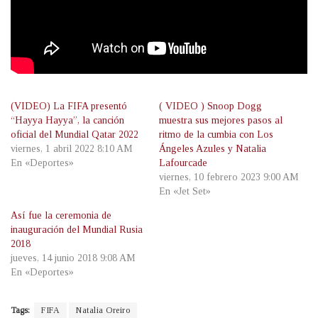
(VIDEO) La FIFA presentó
( VIDEO ) Snoop Dogg
“Hayya Hayya”, la canción
muestra sus mejores pasos al
oficial del Mundial Qatar 2022
ritmo de la cumbia con Los
viernes, 1 abril 2022 8:10 AM
Ángeles Azules y Natalia
En «Deportes»
Lafourcade
viernes, 10 febrero 2023 9:00 AM
En «Jet Set»
Así fue la ceremonia de
inauguración del Mundial Rusia
2018
jueves, 14 junio 2018 9:08 AM
En «Deportes»
Tags:
FIFA
Natalia Oreiro