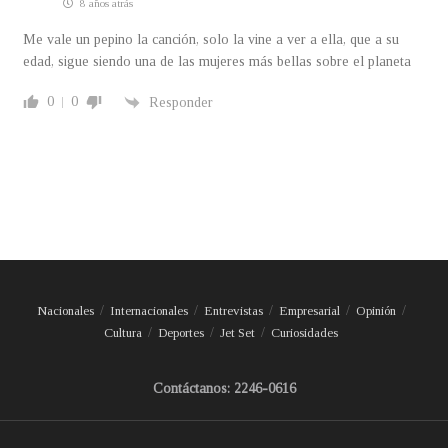
8 años atrás
Me vale un pepino la canción, solo la vine a ver a ella, que a su
edad, sigue siendo una de las mujeres más bellas sobre el planeta
0
0
Responder
Nacionales
Internacionales
Entrevistas
Empresarial
Opinión
Cultura
Deportes
Jet Set
Curiosidades
Contáctanos: 2246-0616