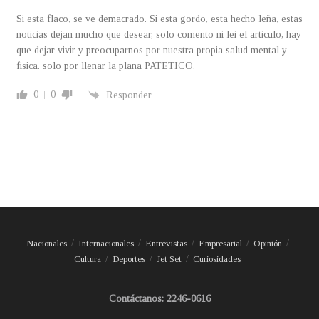
Si esta flaco, se ve demacrado. Si esta gordo, esta hecho leña, estas
noticias dejan mucho que desear, solo comento ni lei el articulo, hay
que dejar vivir y preocuparnos por nuestra propia salud mental y
fisica. solo por llenar la plana PATETICO.
0
0
Responder
Nacionales
Internacionales
Entrevistas
Empresarial
Opinión
Cultura
Deportes
Jet Set
Curiosidades
Contáctanos: 2246-0616