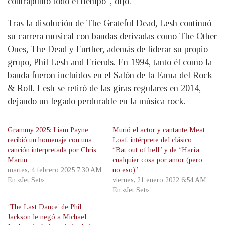
contrapunto todo el tiempo”, dijo.
Tras la disolución de The Grateful Dead, Lesh continuó
su carrera musical con bandas derivadas como The Other
Ones, The Dead y Further, además de liderar su propio
grupo, Phil Lesh and Friends. En 1994, tanto él como la
banda fueron incluidos en el Salón de la Fama del Rock
& Roll. Lesh se retiró de las giras regulares en 2014,
dejando un legado perdurable en la música rock.
Grammy 2025: Liam Payne
Murió el actor y cantante Meat
recibió un homenaje con una
Loaf, intérprete del clásico
canción interpretada por Chris
“Bat out of hell” y de “Haría
Martin
cualquier cosa por amor (pero
martes, 4 febrero 2025 7:30 AM
no eso)”
En «Jet Set»
viernes, 21 enero 2022 6:54 AM
En «Jet Set»
‘The Last Dance’ de Phil
Jackson le negó a Michael